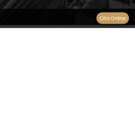
Men
Cita Online
Signos del tracoma
BLOG
/
17 diciembre 2020
Los signos y síntomas del tracoma afectan a
ambos ojos, son los siguientes:
Picazón e irritación leves en los ojos y los
párpados
Secreción que sale de los ojos y contiene
mucosidad o pus
Inflamación del párpado