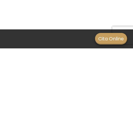
Men
Cita Online
Causas de la xeroftalmia
BLOG
/
12 enero 2021
Entre las posibles causas encontramos:
Pacientes que sufren lupus eritematoso
sistémico.
Pacientes con enfermedad de Parkinson.