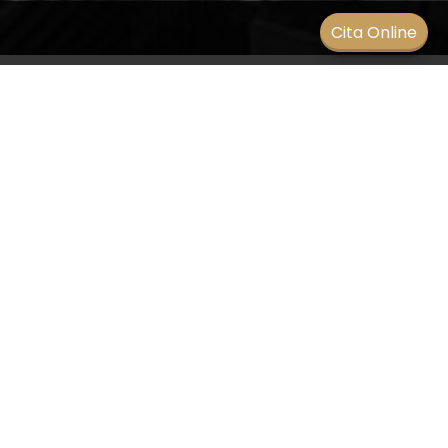
Men
Cita Online
Algunas de las causas de la
microftalmia
BLOG
/
14 enero 2021
Se desconocen las causas de la anoftalmía y la
microftalmia en la mayoría de los bebés. Algunos
bebés tienen anoftalmía o microftalmia debido a
un cambio en sus genes o cromosomas. También
pueden ser causadas por tomar ciertos
medicamentos, como isotretinoína o talidomida,
durante el embarazo. Estos medicamentos
pueden causar un patrón de defectos de
nacimiento, que puede incluir la anoftalmía o la