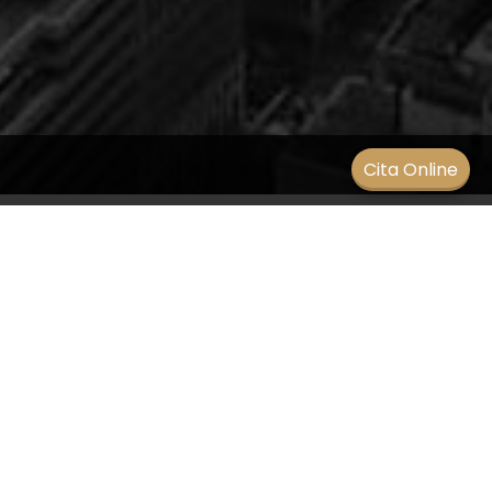
Men
Cita Online
Patologías que pueden
producir problemas visuales
BLOG
/
19 enero 2021
Ante el primer síntoma el paciente debe acudir al
especialista lo antes posible para un diagnóstico
precoz y descartar patologías que pueden
producir problemas visuales.