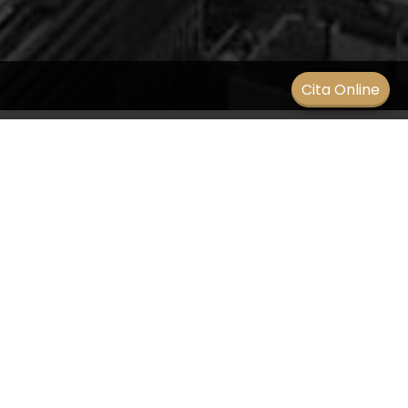
Men
Cita Online
¿Cómo tratar los problemas
de percepción de
profundidad?
BLOG
/
2 febrero 2021
Si tienes problemas para percibir la profundidad,
existen opciones.
La forma más común de tratar los problemas de
percepción de profundidad es la terapia visual.