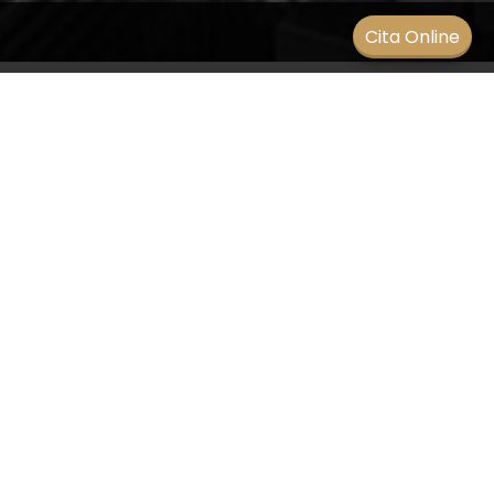
Men
Cita Online
¿Por qué tengo movimientos
rápidos e involuntarios en los
ojos?
BLOG
/
10 mayo 2021
Es un término para describir movimientos rápidos
e involuntarios de los ojos que pueden ser:
De un lado a otro (nistagmo horizontal)
Arriba y abajo (nistagmo vertical)
Rotatorio (nistagmo rotatorio o de torsión)