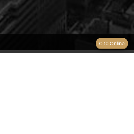
Men
Cita Online
Problemas de percepción de
profundidad
BLOG
/
11 mayo 2021
Algunos de los problemas de percepción de
profundidad son:
Defectos refractivos