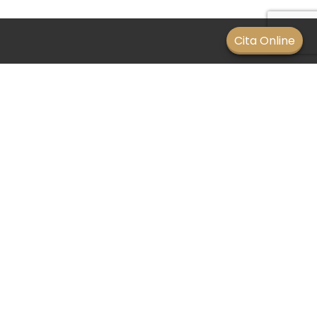
Men
Cita Online
Los lentes de contacto
pueden mejorar la visión
SIN CATEGORÍA
/
27 junio 2021
Los lentes de contacto pueden mejorar la visión de
las personas que tienen los siguientes errores
refractivos:
Miopía
Hipermetropía
Astigmatismo (visión distorsionada)