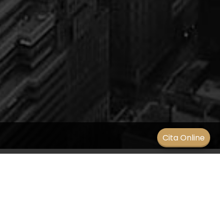
Men
Cita Online
¿Se hereda la ceguera a los
colores?
SIN CATEGORÍA
/