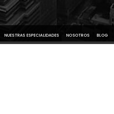
NUESTRAS ESPECIALIDADES
NOSOTROS
BLOG
 la mioquimia?
atiga, fijar la vista durante un periodo prolongado, falta
e cafeína o cualquier otro tipo de sustancia
gunos medicamentos.