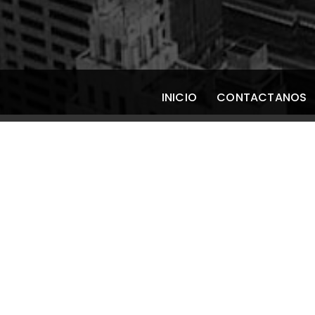
INICIO
CONTACTANOS
¿Cómo se produce
SIN CATEGORÍA
/
8 agosto 2021
Normalmente esta condición se origina por la f
sueño, ejercicio extenuante, estrés, ingesta d
excitante, alcohol, esteroides, así como al