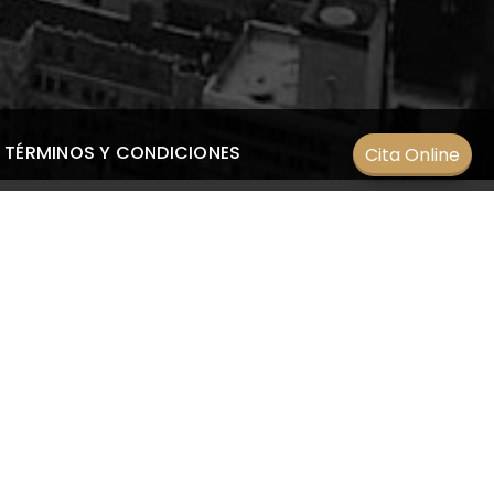
TÉRMINOS Y CONDICIONES
Cita Online
ENTRADAS RECIENTES
¿Qué es el astigmatismo?
19 septiembre 2022
 de
¿Cómo una catarata afecta a la
visión?
15 septiembre 2022