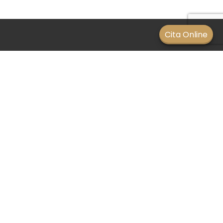
Men
Cita Online
Síntomas de la distrofia
macular
SIN CATEGORÍA
/
19 octubre 2021
Algunos de los
síntomas de la distrofia
macular
pueden ser:
Problemas en la visión central
que dificultan
la realización de actividades como dificultad
para leer letra pequeña o señales de tráfico o
enhebrar una aguja.