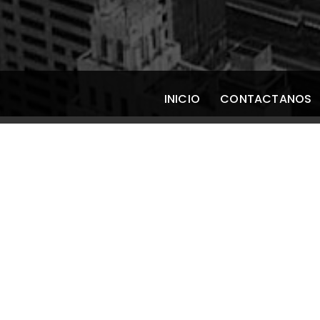
INICIO
CONTACTANOS
Tratamiento de a
SIN CATEGORÍA
/
1 diciembre 2021
En la mayoría de las anisometropías unas gaf
Revisiones posteriores con el oftalmólogo har
largo del tiempo.