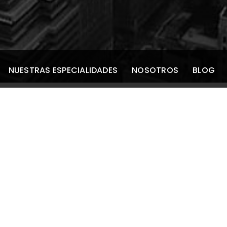
NUESTRAS ESPECIALIDADES
NOSOTROS
BLOG
nisometropías
as o lentes de contacto serán el tratamiento de elección
án corregir las posibles diferencias que se produzcan a l