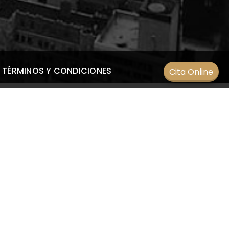
TÉRMINOS Y CONDICIONES
Cita Online
ENTRADAS RECIENTES
¿Qué es el astigmatismo?
19 septiembre 2022
.
¿Cómo una catarata afecta a la
visión?
o
15 septiembre 2022