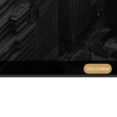
Men
Cita Online
Nistagmo Patológico
SIN CATEGORÍA
/
16 diciembre 2021
Es un término para describir movimientos rápidos